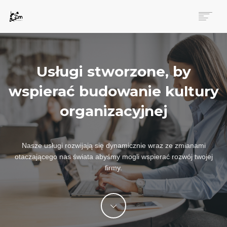
ZAANGAŻOWANIE
USŁUGI
Usługi stworzone, by
INNOWACJE
O NAS
wspierać budowanie kultury
ZALOGUJ
organizacyjnej
POLSKI
Nasze usługi rozwijają się dynamicznie wraz ze zmianami
otaczającego nas świata abyśmy mogli wspierać rozwój twojej
firmy.